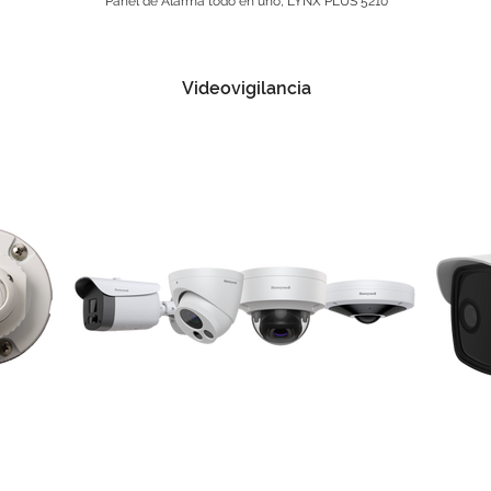
Panel de Alarma todo en uno, LYNX PLUS 5210
Videovigilancia