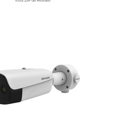
Vista 21iP de Resideo