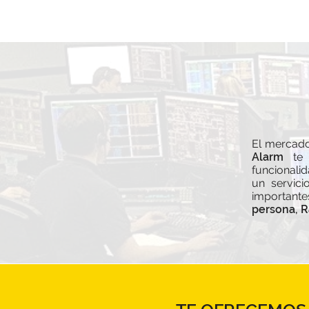
El mercado
Alarm
te o
funcionalid
un servici
important
persona, R