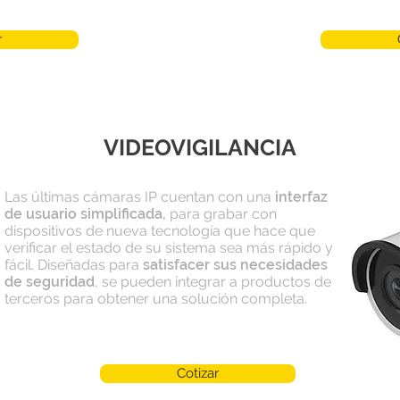
r
VIDEOVIGILANCIA
Las últimas cámaras IP cuentan con una
interfaz
de usuario simplificada,
para grabar con
dispositivos de nueva tecnología que hace que
verificar el estado de su sistema sea más rápido y
fácil. Diseñadas para
satisfacer sus necesidades
de seguridad
, se pueden integrar a productos de
terceros para obtener una solución completa.
Cotizar