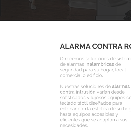
ALARMA CONTRA R
Ofrecemos soluciones de sistem
de alarmas
inalámbricas
de
seguridad para su hogar, local
comercial o edificio.
Nuestras soluciones de
alarmas
contra intrusión
varían desde
sofisticados y lujosos equipos c
teclado táctil diseñados para
entonar con la estética de su hog
hasta equipos accesibles y
eficientes que se adaptan a sus
necesidades.