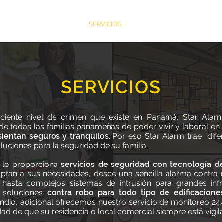
QUIENES SOMOS
SERVICIOS
TOTAL CONNECT
E
SERVICIOS
SERVICIOS
ciente nivel de crimen que existe en Panamá, Star Alarm
ciente nivel de crimen que existe en Panamá, Star Alarm
 de todas las familias panameñas de poder vivir y l
de todas las familias panameñas de poder vivir y laboral en
onde se sientan seguros y tranquilos
ientan seguros y tranquilos
. Por eso Star Alarm trae dif
. Por eso Star Alarm
ños diferentes y muy variadas soluciones para la seguridad d
luciones para la seguridad de su familia.
 le proporciona
 le proporciona
servicios de seguridad con tecnología d
servicios de seguridad con tecnología d
ptan a sus necesidades, desde una sencilla alarma contra
ptan a sus necesidades, desde una sencilla alarma contra
ia, hasta complejos sistemas de intrusión pa
, hasta complejos sistemas de intrusión para grandes infr
ucturas. Brindamos soluciones
 soluciones
contra robo para todo tipo de edificacione
contra robo para to
nes
endio, adicional ofrecemos nuestro servicio de monitoreo 24
, soluciones contra incendio, adicional ofrecemos nuestr
24/7 para darle la tranquilidad de que su residencia o lo
idad de que su residencia o local comercial siempre está vigil
á vigilado.