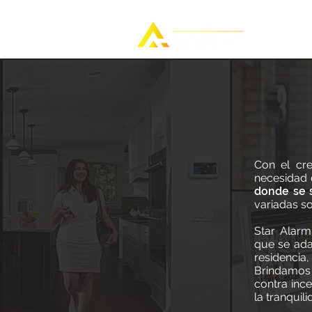
INICIO
Con el cre
Con el cre
necesidad
necesidad 
ambiente d
donde se s
los paname
variadas so
Star Alarm
Star Alarm
que se ada
que se ada
residenc
residencia
infraestr
Brindamos
edificacio
contra inc
monitoreo 
la tranquil
siempre est