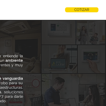
COTIZAR
ID PLUS
CONTACTO
BLOG
 entiende la
 entiende la
aboral en un
 un
ambiente
erentes y muy
 trae a todos
e su familia.
e vanguardia
e vanguardia
 robo para su
 robo para su
ra grandes
aestructuras.
s
do tipo de
, soluciones
/7 para darle
o servicio de
cal comercial
ado.