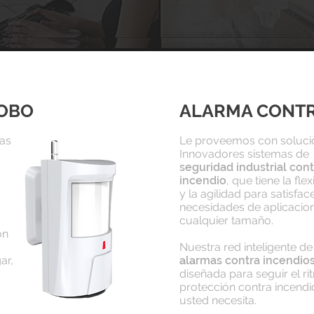
OBO
ALARMA CONTR
as
Le proveemos con soluci
Innovadores sistemas de
seguridad industrial cont
incendio
, que tiene la flex
y la agilidad para satisface
necesidades de aplicacio
cualquier tamaño.
on
Nuestra red inteligente de
ar,
a
l
a
rmas contra incendio
diseñada para seguir el r
protección contra incend
usted necesita.