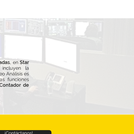
cadas
, en
Star
incluyen la
eo Análisis es
sas funciones
 Contador de
¡Contáctanos!