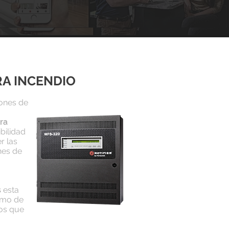
A INCENDIO
ones de
ra
ibilidad
r las
nes de
s
esta
itmo de
ios que